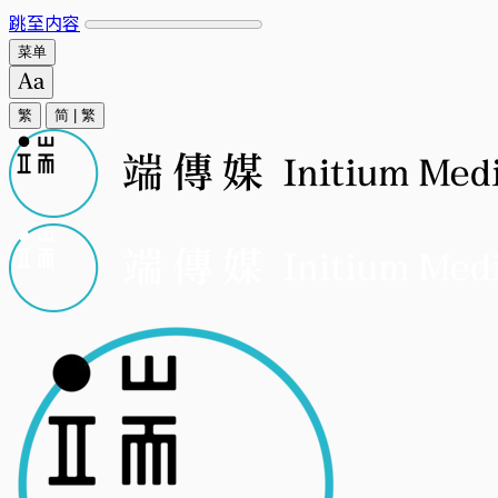
跳至内容
菜单
繁
简
|
繁