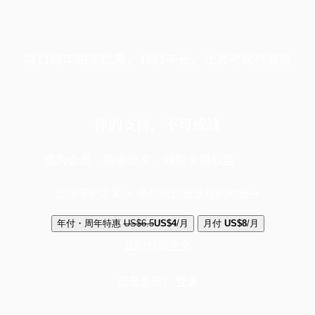
端11周年限定优惠，1周1美元，让思考保持清爽
你的支持，不可或缺
成为会员，阅读全文，领取专属权益
选择守护方案 + 华尔街日报或纽约时报
年付・周年特惠
US$6.5
US$4
/月
月付
US$8
/月
立即解锁全文
已是会员？
登录