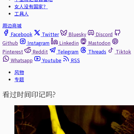
女人没有国家？
工具人
周边商城
Facebook
Twitter
Bluesky
Discord
Github
Instagram
Linkedin
Mastodon
Pinterest
Reddit
Telegram
Threads
Tiktok
Whatsapp
Youtube
RSS
风物
专题
看过时间印记吗?