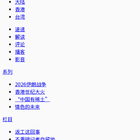
大陆
香港
台湾
速递
解读
评论
播客
影音
系列
2026伊朗战争
香港世纪大火
“中国有稀土”
情色的未来
栏目
返工这回事
不重磅记者自留地