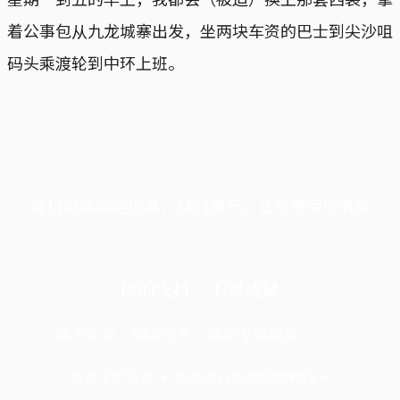
着公事包从九龙城寨出发，坐两块车资的巴士到尖沙咀
码头乘渡轮到中环上班。
端11周年限定优惠，1周1美元，让思考保持清爽
你的支持，不可或缺
成为会员，阅读全文，领取专属权益
选择守护方案 + 华尔街日报或纽约时报