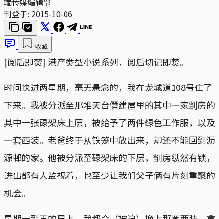
端传媒编辑部
刊登于:
2015-10-06
收藏
[阅后即焚] 港产类型小说系列，阅后切记即焚。
时间快进两星期，毫无悬念的，我在龙城道108号住了
下来。我被分派至那堆天台僭建屋里的其中一家㓥房的
其中一张碌架床上层，被给予了两件绿色工作服，以及
一套西装。老爸终于从铁笼中放出来，却还不能回到沥
源邨的家。他被分派至碌架床的下层，㓥房纵然有锁，
进出都有人监视着，也至少让我们父子俩有片刻重聚的
机会。
星期一到五的早上，我都会（被迫）换上那套西装，拿