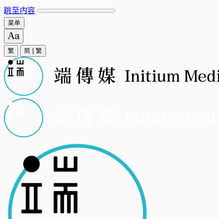
跳至内容
菜单
繁
简
|
繁