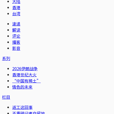
大陆
香港
台湾
速递
解读
评论
播客
影音
系列
2026伊朗战争
香港世纪大火
“中国有稀土”
情色的未来
栏目
返工这回事
不重磅记者自留地