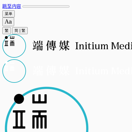
跳至内容
菜单
繁
简
|
繁