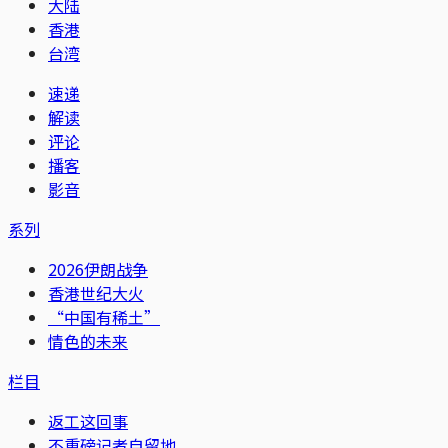
大陆
香港
台湾
速递
解读
评论
播客
影音
系列
2026伊朗战争
香港世纪大火
“中国有稀土”
情色的未来
栏目
返工这回事
不重磅记者自留地