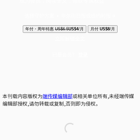
成为会员，阅读全文，领取专属权益
选择守护方案 + 华尔街日报或纽约时报
年付・周年特惠
US$6.5
US$4
/月
月付
US$8
/月
立即解锁全文
已是会员？
登录
本刊载内容版权为
端传媒编辑部
或相关单位所有,未经端传媒
编辑部授权,请勿转载或复制,否则即为侵权。