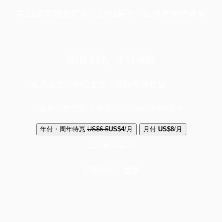
端11周年限定优惠，1周1美元，让思考保持清爽
你的支持，不可或缺
成为会员，阅读全文，领取专属权益
选择守护方案 + 华尔街日报或纽约时报
年付・周年特惠
US$6.5
US$4
/月
月付
US$8
/月
立即解锁全文
已是会员？
登录