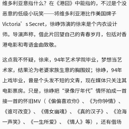
维多利亚意指什么？在《港囧》中能指的，不过是个没
恶意的低级小玩笑──将维多利亚港比作美国牌子
Victoria’s Secret，徐峥饰演的徐来是个内衣设计
师。导演声称，借此片回望自己的青春岁月，包括对香
港电影和粤语金曲致敬。
这点我不怀疑，徐来，94年艺术学院毕业，梦想当艺
术家，结果沦为老婆家族生意的胸围奴；徐峥，94年
上戏毕业，曾是个头发不短的文青，现在媒体只关注其
电影票房。只是，徐峥把“录像厅年代”情怀拍成一首
接一首的怀旧MV（《偏偏喜欢你》、《为你钟情》、
《谁可改变》、《倩女幽魂》、《真的汉子》、《沧海
一声笑》、《一生所爱》、《情人》等），还有借场