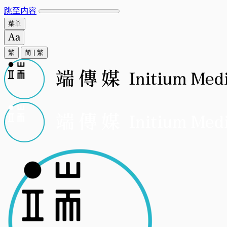
跳至内容
菜单
繁
简
|
繁