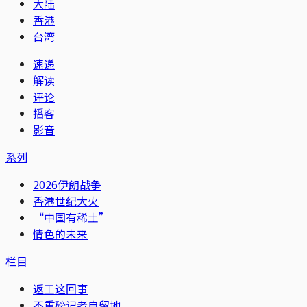
大陆
香港
台湾
速递
解读
评论
播客
影音
系列
2026伊朗战争
香港世纪大火
“中国有稀土”
情色的未来
栏目
返工这回事
不重磅记者自留地