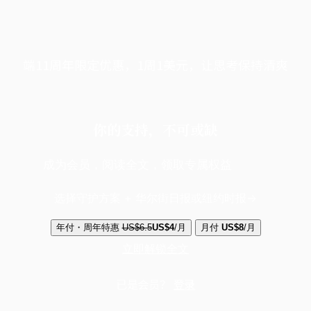
端11周年限定优惠，1周1美元，让思考保持清爽
你的支持，不可或缺
成为会员，阅读全文，领取专属权益
选择守护方案 + 华尔街日报或纽约时报
年付・周年特惠
US$6.5
US$4
/月
月付
US$8
/月
立即解锁全文
已是会员？
登录