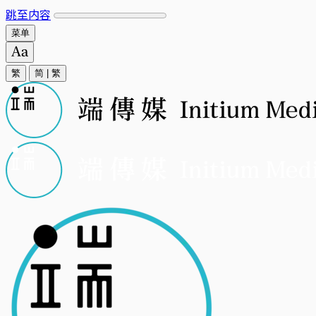
跳至内容
菜单
繁
简
|
繁