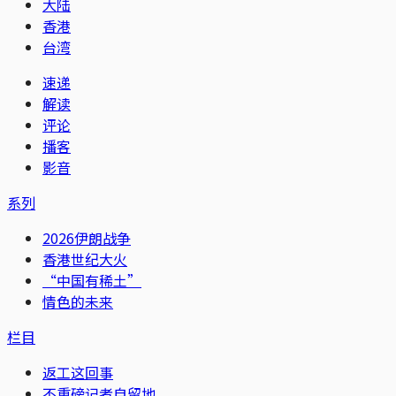
大陆
香港
台湾
速递
解读
评论
播客
影音
系列
2026伊朗战争
香港世纪大火
“中国有稀土”
情色的未来
栏目
返工这回事
不重磅记者自留地