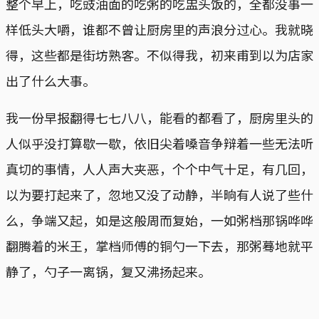
整个早上，吃豉油面的吃粥的吃盅头饭的，全都没事一
样低头大嚼，谁都不曾让厨房里的声浪分过心。我就晓
得，这些都是街坊熟客。不似得我，初来甫到以为店家
出了什么大事。
我一份早报翻得七七八八，能看的都看了，厨房里头的
人似乎没打算歇一歇，依旧尖着嗓音争辩着一些无法听
真切的事情，人人声大夹恶，个个中气十足，有几回，
以为要打起来了，忽地又没了动静，半晌有人说了些什
么，争端又起，如是这般周而复始，一如粥档那锅哗哗
翻腾着的米王，掌档师傅的铜勺一下去，那粥蓦地就平
静了，勺子一离锅，复又沸扬起来。