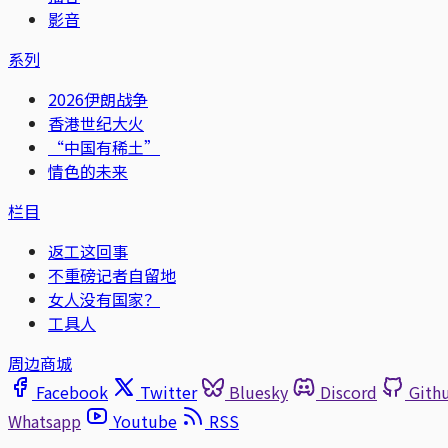
影音
系列
2026伊朗战争
香港世纪大火
“中国有稀土”
情色的未来
栏目
返工这回事
不重磅记者自留地
女人没有国家？
工具人
周边商城
Facebook
Twitter
Bluesky
Discord
Gith
Whatsapp
Youtube
RSS