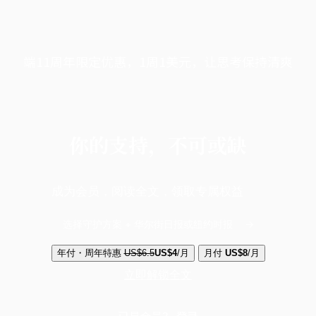
端11周年限定优惠，1周1美元，让思考保持清爽
你的支持，不可或缺
成为会员，阅读全文，领取专属权益
选择守护方案 + 华尔街日报或纽约时报
年付・周年特惠
US$6.5
US$4
/月
月付
US$8
/月
立即解锁全文
已是会员？
登录