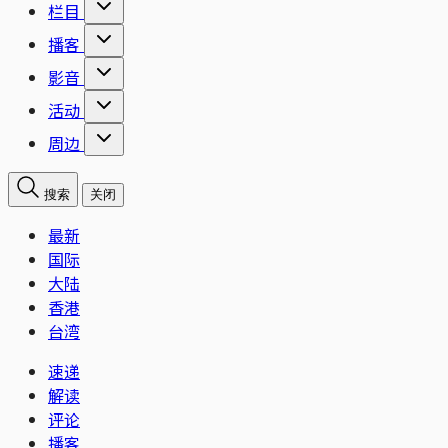
栏目
播客
影音
活动
周边
搜索
关闭
最新
国际
大陆
香港
台湾
速递
解读
评论
播客