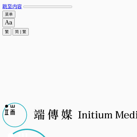
跳至内容
菜单
繁
简
|
繁