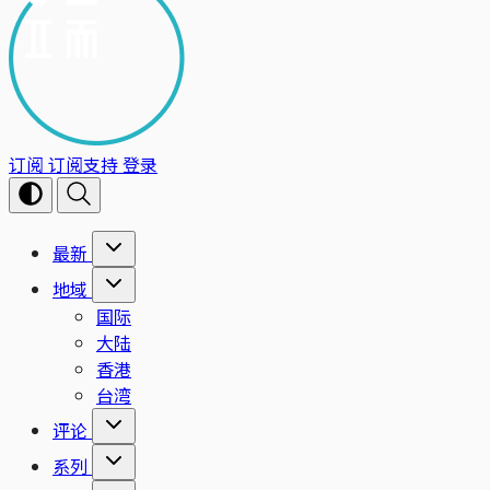
订阅
订阅支持
登录
最新
地域
国际
大陆
香港
台湾
评论
系列