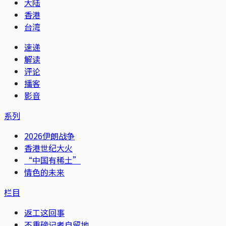
大陆
香港
台湾
速递
解读
评论
播客
影音
系列
2026伊朗战争
香港世纪大火
“中国有稀土”
情色的未来
栏目
返工这回事
不重磅记者自留地