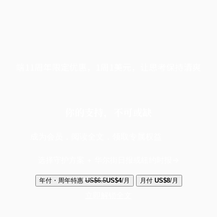
端11周年限定优惠，1周1美元，让思考保持清爽
你的支持，不可或缺
成为会员，阅读全文，领取专属权益
选择守护方案 + 华尔街日报或纽约时报
年付・周年特惠
US$6.5
US$4
/月
月付
US$8
/月
立即解锁全文