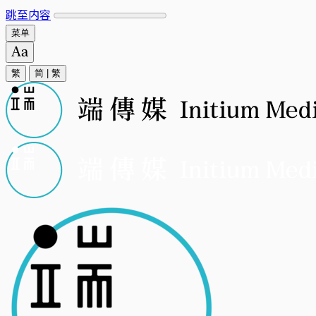
跳至内容
菜单
繁
简
|
繁