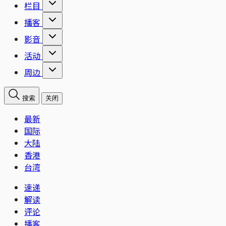
栏目
播客
影音
活动
周边
搜索
关闭
最新
国际
大陆
香港
台湾
速递
解读
评论
播客