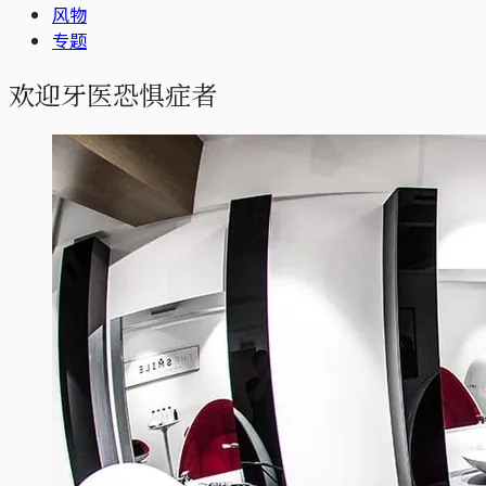
风物
专题
欢迎牙医恐惧症者