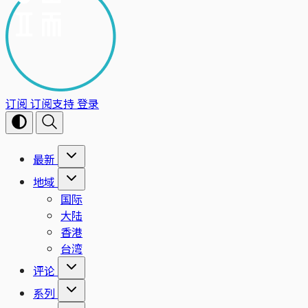
订阅
订阅支持
登录
最新
地域
国际
大陆
香港
台湾
评论
系列