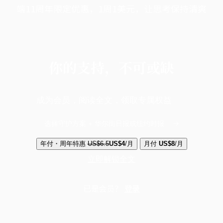
端11周年限定优惠，1周1美元，让思考保持清爽
你的支持，不可或缺
成为会员，阅读全文，领取专属权益
选择守护方案 + 华尔街日报或纽约时报
年付・周年特惠
US$6.5
US$4
/月
月付
US$8
/月
立即解锁全文
已是会员？
登录