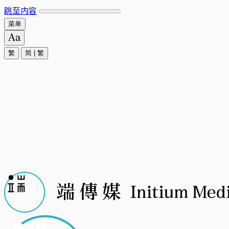
跳至内容
菜单
繁
简
|
繁