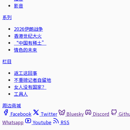
影音
系列
2026伊朗战争
香港世纪大火
“中国有稀土”
情色的未来
栏目
返工这回事
不重磅记者自留地
女人没有国家？
工具人
周边商城
Facebook
Twitter
Bluesky
Discord
Gith
Whatsapp
Youtube
RSS