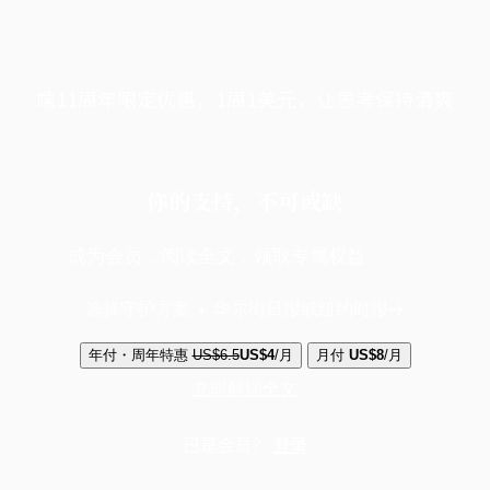
端11周年限定优惠，1周1美元，让思考保持清爽
你的支持，不可或缺
成为会员，阅读全文，领取专属权益
选择守护方案 + 华尔街日报或纽约时报
年付・周年特惠
US$6.5
US$4
/月
月付
US$8
/月
立即解锁全文
已是会员？
登录