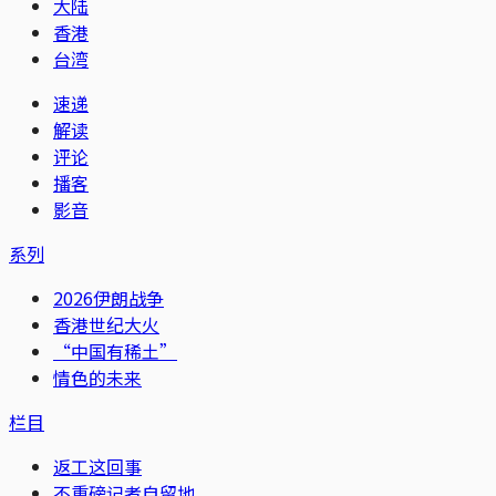
大陆
香港
台湾
速递
解读
评论
播客
影音
系列
2026伊朗战争
香港世纪大火
“中国有稀土”
情色的未来
栏目
返工这回事
不重磅记者自留地