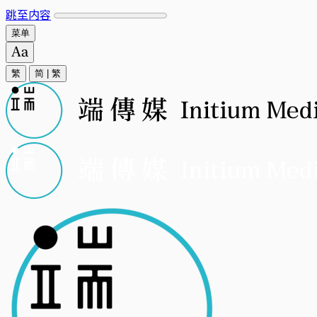
跳至内容
菜单
繁
简
|
繁