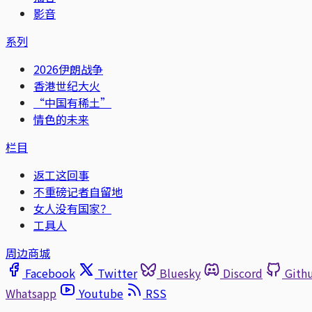
影音
系列
2026伊朗战争
香港世纪大火
“中国有稀土”
情色的未来
栏目
返工这回事
不重磅记者自留地
女人没有国家？
工具人
周边商城
Facebook
Twitter
Bluesky
Discord
Gith
Whatsapp
Youtube
RSS