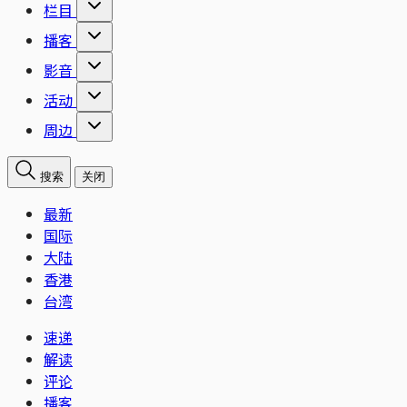
栏目
播客
影音
活动
周边
搜索
关闭
最新
国际
大陆
香港
台湾
速递
解读
评论
播客