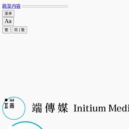
跳至内容
菜单
繁
简
|
繁