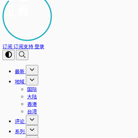
订阅
订阅支持
登录
最新
地域
国际
大陆
香港
台湾
评论
系列