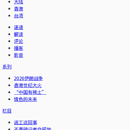
大陆
香港
台湾
速递
解读
评论
播客
影音
系列
2026伊朗战争
香港世纪大火
“中国有稀土”
情色的未来
栏目
返工这回事
不重磅记者自留地