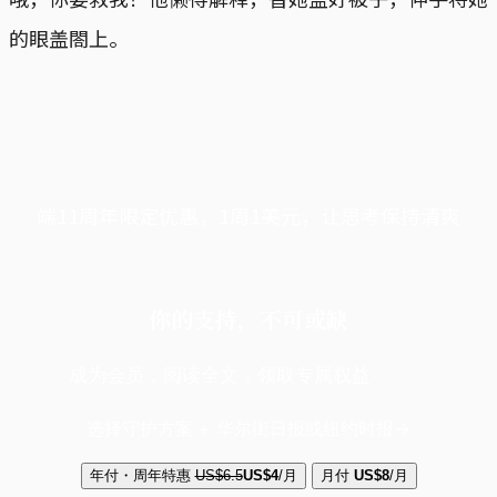
的眼盖閤上。
端11周年限定优惠，1周1美元，让思考保持清爽
你的支持，不可或缺
成为会员，阅读全文，领取专属权益
选择守护方案 + 华尔街日报或纽约时报
年付・周年特惠
US$6.5
US$4
/月
月付
US$8
/月