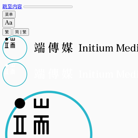
跳至内容
菜单
繁
简
|
繁