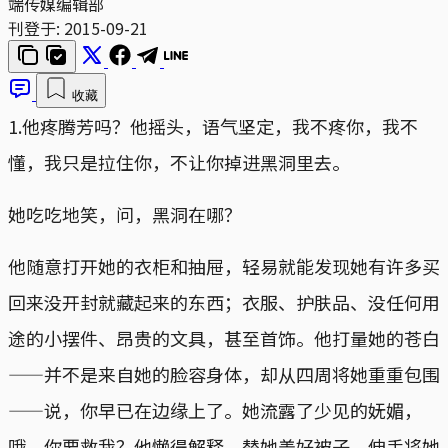
端传媒编辑部
刊登于:
2015-09-21
收藏
1.他疼腾芳吗？他摇头，语气坚定，我不疼你，我不
懂，我只是拉住你，不让你掉进黑洞里去。
她吃吃地笑，问，黑洞在哪？
他随意打开她的衣柜和抽屉，轻易就能发现她有许多买
回来没开封就藏起来的东西；衣服、护肤品、没任何用
途的小摆件、昂贵的文具，甚至首饰。他打量她的苍白
——并不是来自她的脸容身体，却从四周将她重重包围
——说，你早已在边缘上了。她流露了少见的妩媚，
哦，你要救我？他懒得解释，替她盖好被子，伸手将她