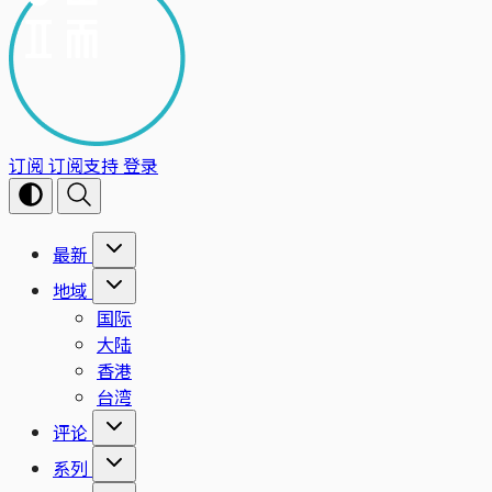
订阅
订阅支持
登录
最新
地域
国际
大陆
香港
台湾
评论
系列