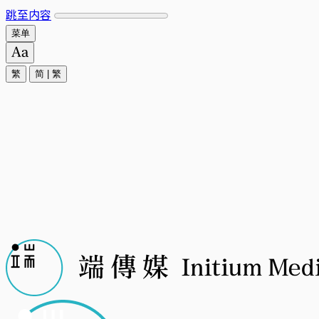
跳至内容
菜单
繁
简
|
繁