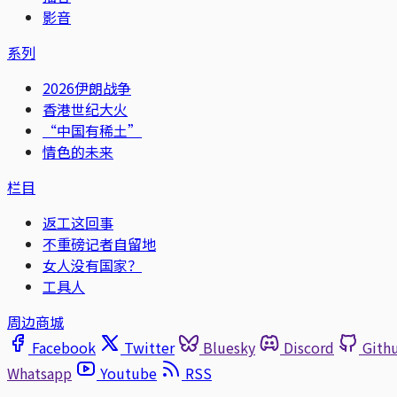
影音
系列
2026伊朗战争
香港世纪大火
“中国有稀土”
情色的未来
栏目
返工这回事
不重磅记者自留地
女人没有国家？
工具人
周边商城
Facebook
Twitter
Bluesky
Discord
Gith
Whatsapp
Youtube
RSS