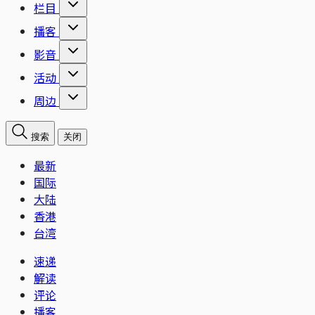
栏目
播客
影音
活动
周边
搜索
关闭
最新
国际
大陆
香港
台湾
速递
解读
评论
播客