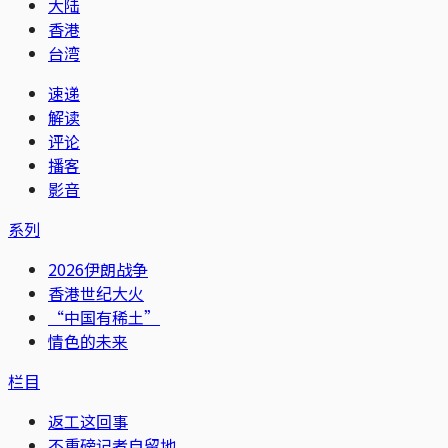
大陆
香港
台湾
速递
解读
评论
播客
影音
系列
2026伊朗战争
香港世纪大火
“中国有稀土”
情色的未来
栏目
返工这回事
不重磅记者自留地