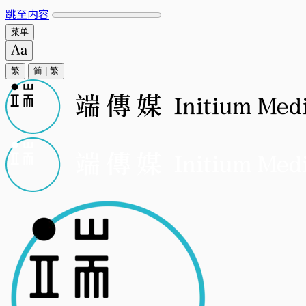
跳至内容
菜单
繁
简
|
繁