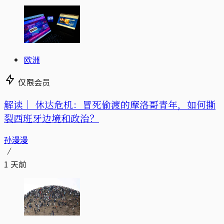
欧洲
仅限会员
解读｜
休达危机：冒死偷渡的摩洛哥青年，如何撕
裂西班牙边境和政治？
孙漫漫
1 天前