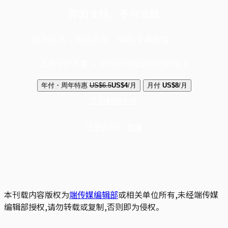
你的支持，不可或缺
成为会员，阅读全文，领取专属权益
选择守护方案 + 华尔街日报或纽约时报
年付・周年特惠
US$6.5
US$4
/月
月付
US$8
/月
立即解锁全文
已是会员？
登录
本刊载内容版权为
端传媒编辑部
或相关单位所有,未经端传媒
编辑部授权,请勿转载或复制,否则即为侵权。