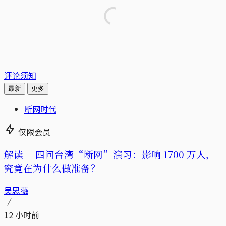
评论须知
最新
更多
断网时代
仅限会员
解读｜
四问台湾“断网”演习：影响 1700 万人，
究竟在为什么做准备？
吴思薇
12 小时前