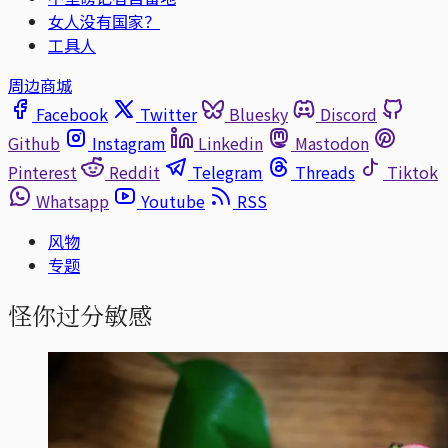
女人没有国家？
工具人
周边商城
Facebook
Twitter
Bluesky
Discord
Github
Instagram
Linkedin
Mastodon
Pinterest
Reddit
Telegram
Threads
Tiktok
Whatsapp
Youtube
RSS
风物
专题
怪你过分敏感