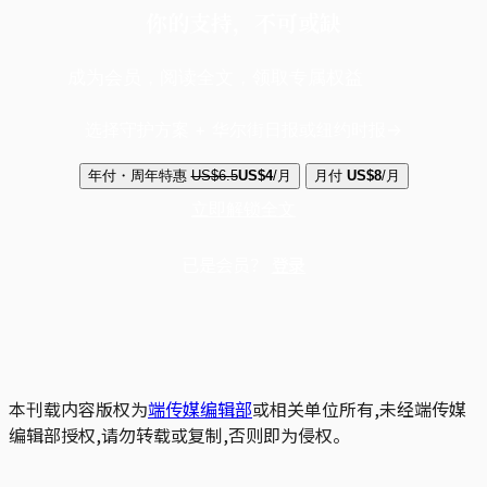
你的支持，不可或缺
成为会员，阅读全文，领取专属权益
选择守护方案 + 华尔街日报或纽约时报
年付・周年特惠
US$6.5
US$4
/月
月付
US$8
/月
立即解锁全文
已是会员？
登录
本刊载内容版权为
端传媒编辑部
或相关单位所有,未经端传媒
编辑部授权,请勿转载或复制,否则即为侵权。