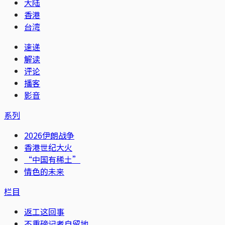
大陆
香港
台湾
速递
解读
评论
播客
影音
系列
2026伊朗战争
香港世纪大火
“中国有稀土”
情色的未来
栏目
返工这回事
不重磅记者自留地