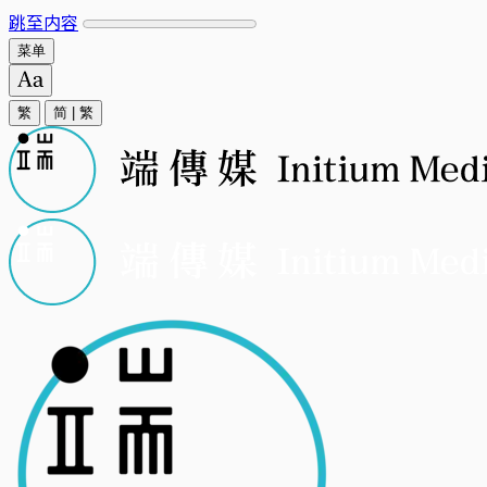
跳至内容
菜单
繁
简
|
繁