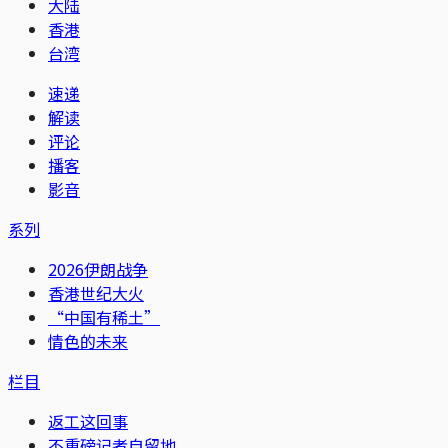
大陆
香港
台湾
速递
解读
评论
播客
影音
系列
2026伊朗战争
香港世纪大火
“中国有稀土”
情色的未来
栏目
返工这回事
不重磅记者自留地