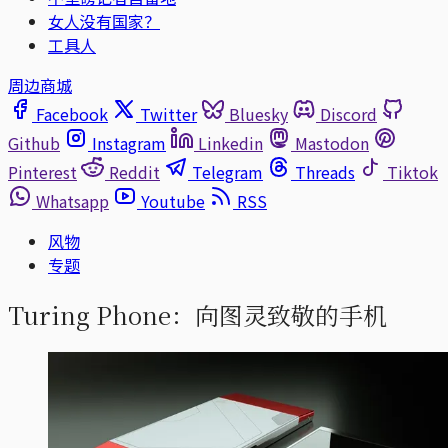
女人没有国家？
工具人
周边商城
Facebook
Twitter
Bluesky
Discord
Github
Instagram
Linkedin
Mastodon
Pinterest
Reddit
Telegram
Threads
Tiktok
Whatsapp
Youtube
RSS
风物
专题
Turing Phone：向图灵致敬的手机