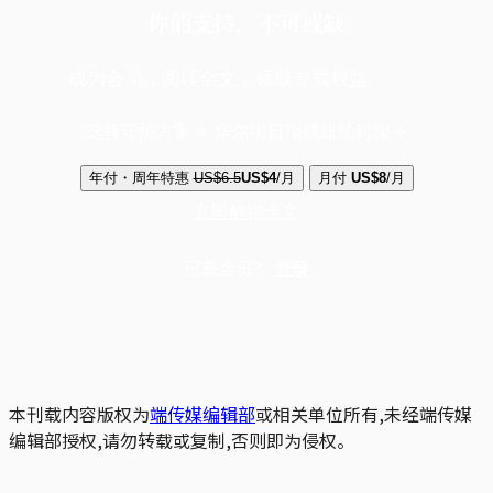
你的支持，不可或缺
成为会员，阅读全文，领取专属权益
选择守护方案 + 华尔街日报或纽约时报
年付・周年特惠
US$6.5
US$4
/月
月付
US$8
/月
立即解锁全文
已是会员？
登录
本刊载内容版权为
端传媒编辑部
或相关单位所有,未经端传媒
编辑部授权,请勿转载或复制,否则即为侵权。