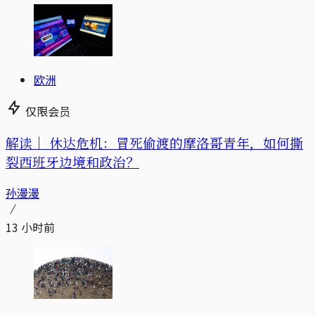
欧洲
仅限会员
解读｜
休达危机：冒死偷渡的摩洛哥青年，如何撕
裂西班牙边境和政治？
孙漫漫
13 小时前