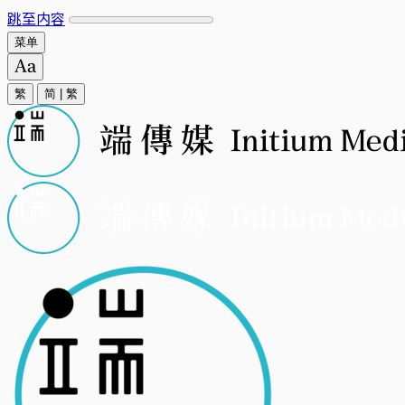
跳至内容
菜单
繁
简
|
繁