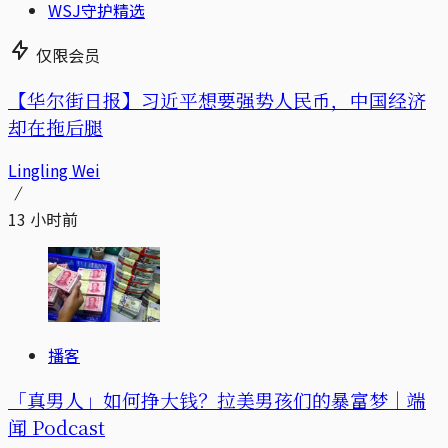
WSJ守护精选
仅限会员
【华尔街日报】习近平想要强势人民币，中国经济
却在拖后腿
Lingling Wei
13 小时前
播客
「真男人」如何挣大钱？拉美男孩们的暴富梦｜端
闻 Podcast