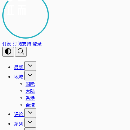
订阅
订阅支持
登录
最新
地域
国际
大陆
香港
台湾
评论
系列