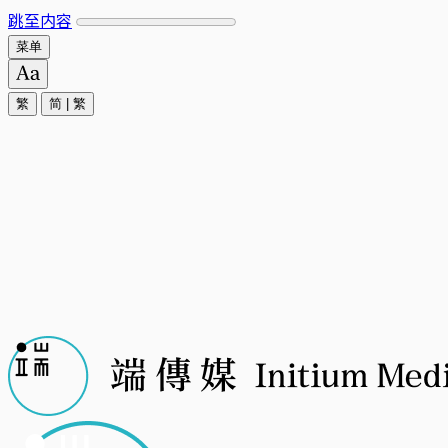
跳至内容
菜单
繁
简
|
繁