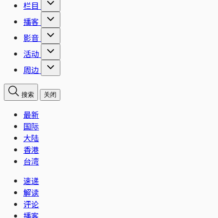
栏目
播客
影音
活动
周边
搜索
关闭
最新
国际
大陆
香港
台湾
速递
解读
评论
播客