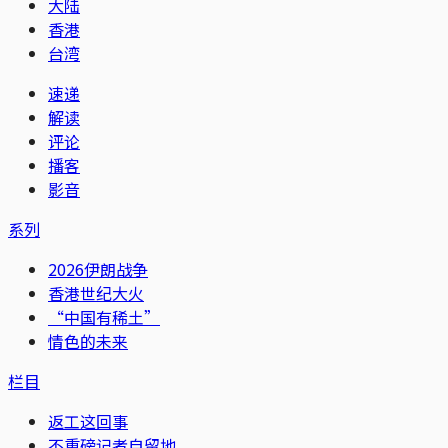
大陆
香港
台湾
速递
解读
评论
播客
影音
系列
2026伊朗战争
香港世纪大火
“中国有稀土”
情色的未来
栏目
返工这回事
不重磅记者自留地