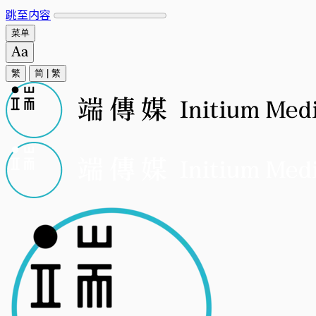
跳至内容
菜单
繁
简
|
繁