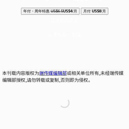
年付・周年特惠
US$6.5
US$4
/月
月付
US$8
/月
立即解锁全文
已是会员？
登录
本刊载内容版权为
端传媒编辑部
或相关单位所有,未经端传媒
编辑部授权,请勿转载或复制,否则即为侵权。