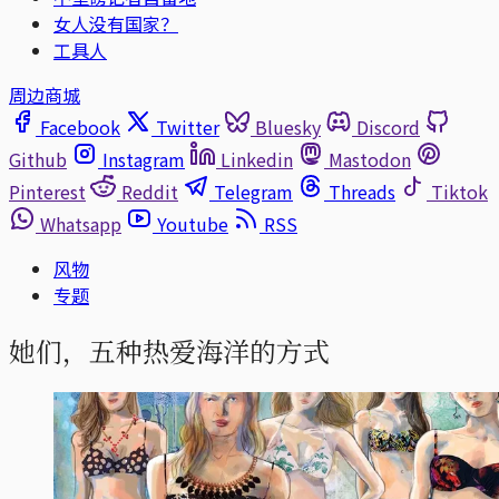
女人没有国家？
工具人
周边商城
Facebook
Twitter
Bluesky
Discord
Github
Instagram
Linkedin
Mastodon
Pinterest
Reddit
Telegram
Threads
Tiktok
Whatsapp
Youtube
RSS
风物
专题
她们，五种热爱海洋的方式