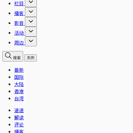
栏目
播客
影音
活动
周边
搜索
关闭
最新
国际
大陆
香港
台湾
速递
解读
评论
播客