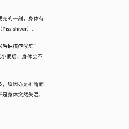
便完的一刻，身体有
 shiver）。
尿后抽搐症候群”
小便时或小便后，身体会不
多，原因亦是推断而
于是身体突然失温，