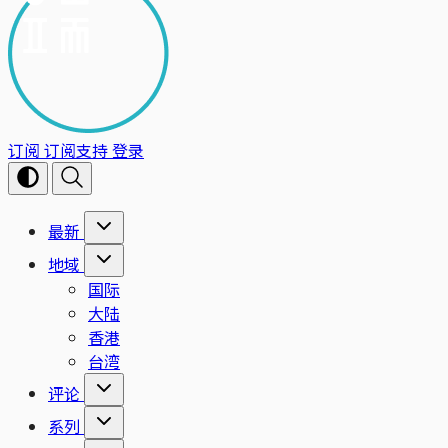
订阅
订阅支持
登录
最新
地域
国际
大陆
香港
台湾
评论
系列