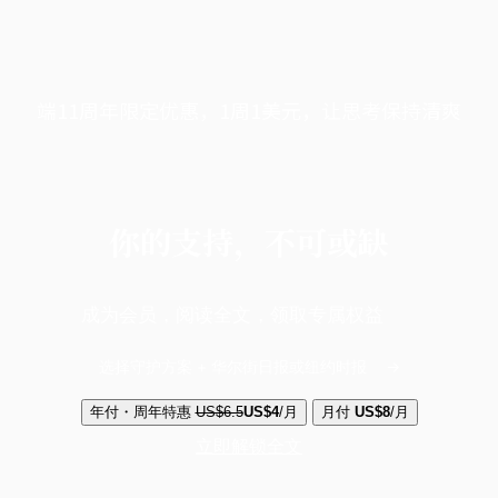
端11周年限定优惠，1周1美元，让思考保持清爽
你的支持，不可或缺
成为会员，阅读全文，领取专属权益
选择守护方案 + 华尔街日报或纽约时报
年付・周年特惠
US$6.5
US$4
/月
月付
US$8
/月
立即解锁全文