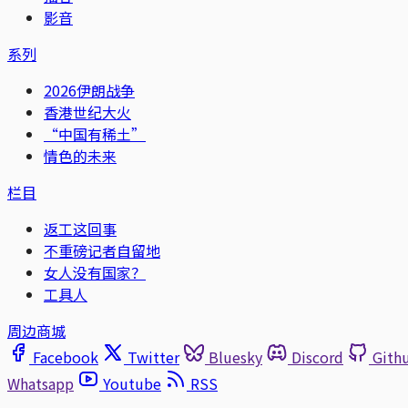
影音
系列
2026伊朗战争
香港世纪大火
“中国有稀土”
情色的未来
栏目
返工这回事
不重磅记者自留地
女人没有国家？
工具人
周边商城
Facebook
Twitter
Bluesky
Discord
Gith
Whatsapp
Youtube
RSS