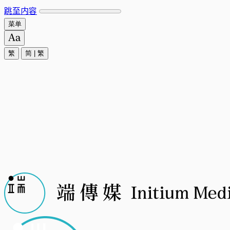
跳至内容
菜单
繁
简
|
繁