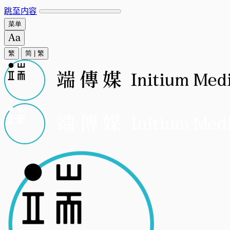
跳至内容
菜单
繁
简
|
繁