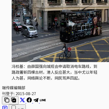
冯检基：由薛国强向城规会申请取消电车路线，到
路政署斩四棵古树，港人反应甚大，当中尤以年轻
人为甚，网络舆论不断，网民骂声四起。
端传媒编辑部
刊登于:
2015-08-27