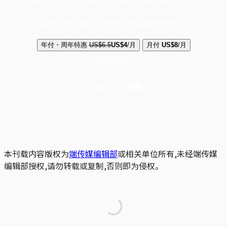
选择守护方案 + 华尔街日报或纽约时报
年付・周年特惠
US$6.5
US$4
/月
月付
US$8
/月
立即解锁全文
已是会员？
登录
本刊载内容版权为
端传媒编辑部
或相关单位所有,未经端传媒
编辑部授权,请勿转载或复制,否则即为侵权。