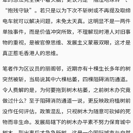
“抱残守缺”。若只是以为下次不斩树或不再提及取缔
电车就可以解决问题，未免太天真。这明显不是一两件
单独事件，而是价值冲突所致，不理解现时港人对旧事
物的重视，是被官僚思维、发展主义蒙蔽双眼，这才是
真正惹毛香港人的思维。
笔者作为区议员的丽阁邨，近期亦有十棵生长多年的树
突然被斩，当局说其中六棵枯萎，四棵阻碍消防通道。
令人费解的是，为何要拖到树木枯萎，之前树木办究竟
做过什么？至于阻碍消防通道一说，更反映政府植树前
没作任何评估，政策混乱，只视树木为随意可砍掉的死
物而非生命。发展局辖下的树木办平素不努力保育城中
树木，到出事后才急急斩树，这是一个国际城市与自然