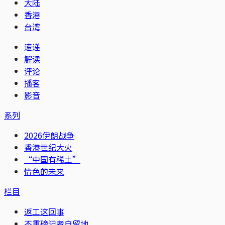
大陆
香港
台湾
速递
解读
评论
播客
影音
系列
2026伊朗战争
香港世纪大火
“中国有稀土”
情色的未来
栏目
返工这回事
不重磅记者自留地