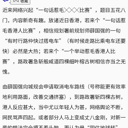
收藏
近来网络兴起“一句话惹毛╳╳╳比赛”，题目五花八
门，内容新奇有趣。放诸近日香港，若来个“一句话惹
毛香港人比赛”，相信规划署前规划师薛国强的一句
“有时行路仲快过搭电车”（有时候走路比乘电车还要
快）必然是大热；若来个“一个举动惹毛香港人比
赛”，路政署急斩般咸道四棵细叶榕古树相信亦当之无
愧。
由薛国强向城规会申请取消电车路线（号称能更有效率
地利用路面，改善交通挤塞），到路政署斩四棵古树，
港人反应甚大，当中尤以年轻人为甚，网络舆论不断，
网民骂声四起。或者部分人马上变成丈八金刚，对新一
辈的想法完全摸不着头脑，更认为是“阻住地球转”、