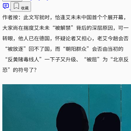
收藏
作者按：此文写就时，恰逢艾未未中国首个个展开幕，
大家尚在揣度艾未未“被解禁”背后的深层原因，可一
转眼，他人已在德国，怀疑论者又担心，老艾今趟会否
“被放逐”回不了国，而“朝阳群众”会否由当初的
“反黄赌毒线人”一下子又升级、“被屈”为“北京反
恐”的符号了？