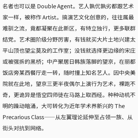
名者也可以是 Double Agent。艺人孰优孰劣都跟艺术
家一样，被称作 Artist。搞演艺文化创意的，往往属最
难驯之流，竟都凝聚在此新区，有特立独行，更多联群
结党。艺术圈阶级分野厉害，有钱就买大片土地兴建太
平山顶也望尘莫及的工作室；没钱就选择更边缘的宋庄
或被强拆的黑桥；中产聚居日韩族落脚的望京，在丽都
饭店旁某西餐厅走一转，随时撞上知名艺人。因中央美
院就在此地，望京三更半夜偶尔上演行为艺术，裸跑不
奇，更诡异是悟空四师徒在马路上取西经。种种动机不
明的躁动暗涌，大可转化为近年学术界新兴的 The
Precarious Class——从左翼理论延伸至占领一族、从
街头对抗到网络。