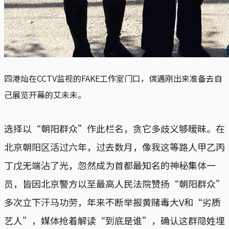
四港灿在CCTV监视的FAKE工作室门口，偶遇刚出来准备去自
己展览开幕的艾未未。
选择以“朝阳群众”作此栏名，贪它多歧义够暧昧。在
北京朝阳区活过六年，过去数月，像我这等路人甲乙丙
丁戊无端沾了光，忽然成为首都最知名的神秘集体一
员，皆因北京警方以至最高人民法院赞扬“朝阳群众”
多次立下汗马功劳，年来不断举报黄赌毒大V和“劣质
艺人”，媒体抢着解读“到底是谁”，确认这群隐姓埋