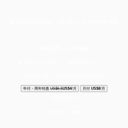
端11周年限定优惠，1周1美元，让思考保持清爽
你的支持，不可或缺
成为会员，阅读全文，领取专属权益
选择守护方案 + 华尔街日报或纽约时报
年付・周年特惠
US$6.5
US$4
/月
月付
US$8
/月
立即解锁全文
已是会员？
登录