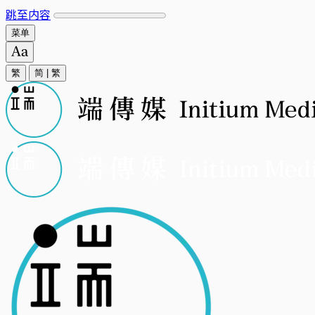
跳至内容
菜单
繁
简
|
繁