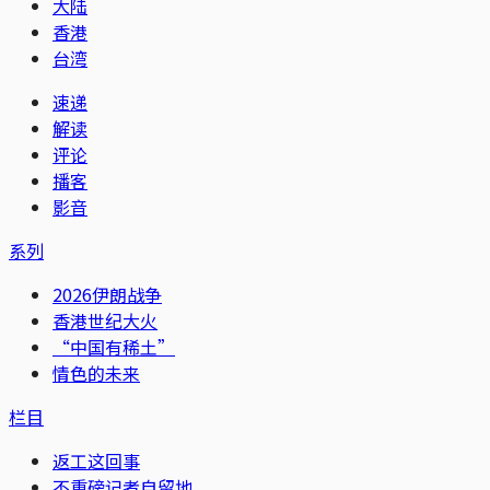
大陆
香港
台湾
速递
解读
评论
播客
影音
系列
2026伊朗战争
香港世纪大火
“中国有稀土”
情色的未来
栏目
返工这回事
不重磅记者自留地