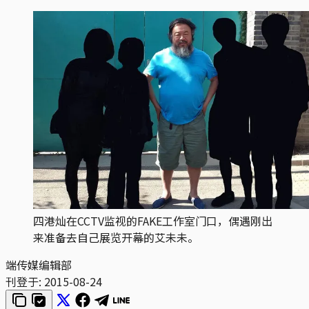
四港灿在CCTV监视的FAKE工作室门口，偶遇刚出
来准备去自己展览开幕的艾未未。
端传媒编辑部
刊登于:
2015-08-24