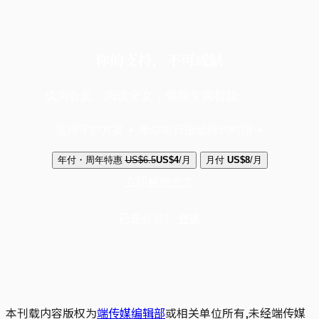
你的支持，不可或缺
成为会员，阅读全文，领取专属权益
选择守护方案 + 华尔街日报或纽约时报
年付・周年特惠
US$6.5
US$4
/月
月付
US$8
/月
立即解锁全文
已是会员？
登录
本刊载内容版权为
端传媒编辑部
或相关单位所有,未经端传媒