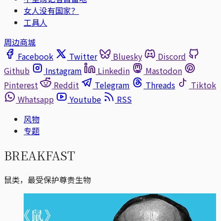
女人没有国家？
工具人
周边商城
Facebook
Twitter
Bluesky
Discord
Github
Instagram
Linkedin
Mastodon
Pinterest
Reddit
Telegram
Threads
Tiktok
Whatsapp
Youtube
RSS
风物
专题
BREAKFAST
鼠类，最受保护尊贵生物