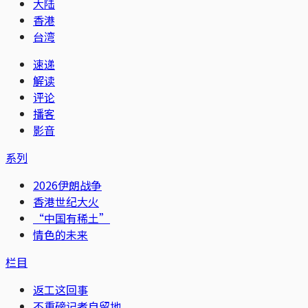
大陆
香港
台湾
速递
解读
评论
播客
影音
系列
2026伊朗战争
香港世纪大火
“中国有稀土”
情色的未来
栏目
返工这回事
不重磅记者自留地