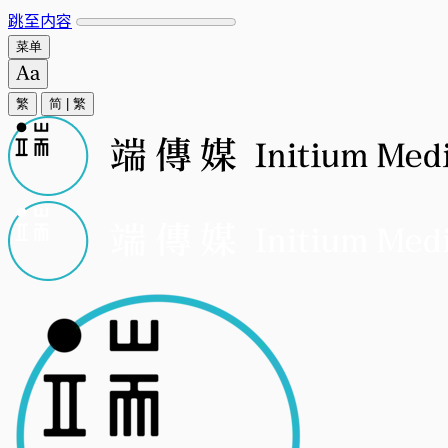
跳至内容
菜单
繁
简
|
繁