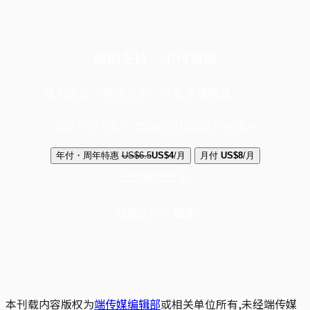
你的支持，不可或缺
成为会员，阅读全文，领取专属权益
选择守护方案 + 华尔街日报或纽约时报
年付・周年特惠
US$6.5
US$4
/月
月付
US$8
/月
立即解锁全文
已是会员？
登录
本刊载内容版权为
端传媒编辑部
或相关单位所有,未经端传媒