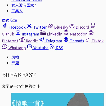
女人没有国家？
工具人
周边商城
Facebook
Twitter
Bluesky
Discord
Github
Instagram
Linkedin
Mastodon
Pinterest
Reddit
Telegram
Threads
Tiktok
Whatsapp
Youtube
RSS
风物
专题
BREAKFAST
文学是一场宁静的奋斗