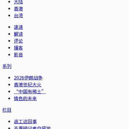
大陆
香港
台湾
速递
解读
评论
播客
影音
系列
2026伊朗战争
香港世纪大火
“中国有稀土”
情色的未来
栏目
返工这回事
不重磅记者自留地