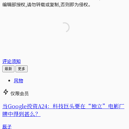
编辑部授权,请勿转载或复制,否则即为侵权。
评论须知
最新
更多
风物
仅限会员
当Google投资A24：科技巨头要在“独立”电影厂
牌中得到甚么？
辰子