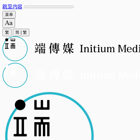
跳至内容
菜单
繁
简
|
繁