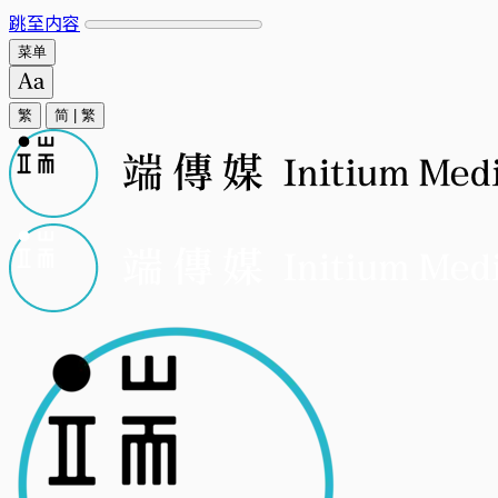
跳至内容
菜单
繁
简
|
繁