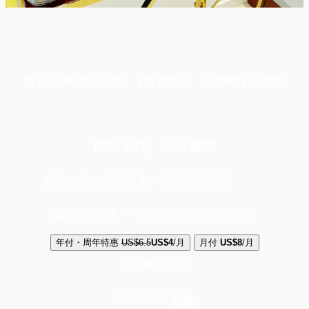
端11周年限定优惠，1周1美元，让思考保持清爽
你的支持，不可或缺
成为会员，阅读全文，领取专属权益
选择守护方案 + 华尔街日报或纽约时报
年付・周年特惠
US$6.5
US$4
/月
月付
US$8
/月
立即解锁全文
已是会员？
登录