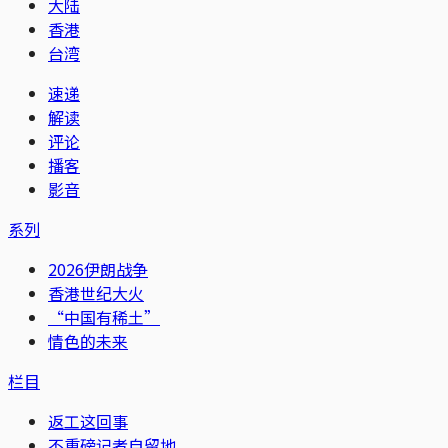
大陆
香港
台湾
速递
解读
评论
播客
影音
系列
2026伊朗战争
香港世纪大火
“中国有稀土”
情色的未来
栏目
返工这回事
不重磅记者自留地