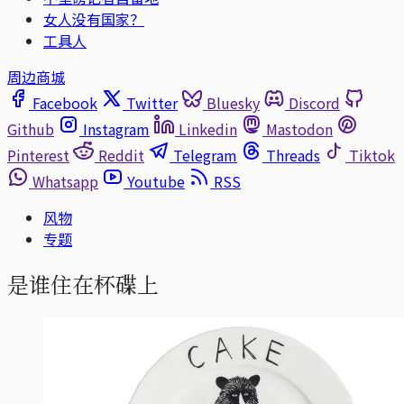
女人没有国家？
工具人
周边商城
Facebook
Twitter
Bluesky
Discord
Github
Instagram
Linkedin
Mastodon
Pinterest
Reddit
Telegram
Threads
Tiktok
Whatsapp
Youtube
RSS
风物
专题
是谁住在杯碟上