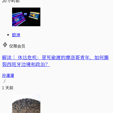
20 小时前
欧洲
仅限会员
解读｜
休达危机：冒死偷渡的摩洛哥青年，如何撕
裂西班牙边境和政治？
孙漫漫
1 天前