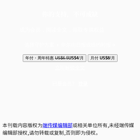
你的支持，不可或缺
成为会员，阅读全文，领取专属权益
选择守护方案 + 华尔街日报或纽约时报
年付・周年特惠
US$6.5
US$4
/月
月付
US$8
/月
立即解锁全文
已是会员？
登录
本刊载内容版权为
端传媒编辑部
或相关单位所有,未经端传媒
编辑部授权,请勿转载或复制,否则即为侵权。