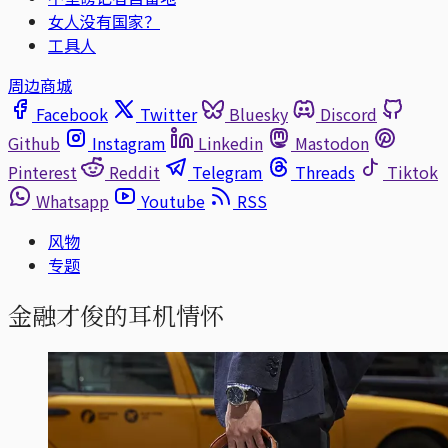
女人没有国家？
工具人
周边商城
Facebook
Twitter
Bluesky
Discord
Github
Instagram
Linkedin
Mastodon
Pinterest
Reddit
Telegram
Threads
Tiktok
Whatsapp
Youtube
RSS
风物
专题
金融才俊的耳机情怀