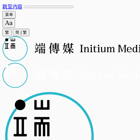
跳至内容
菜单
繁
简
|
繁