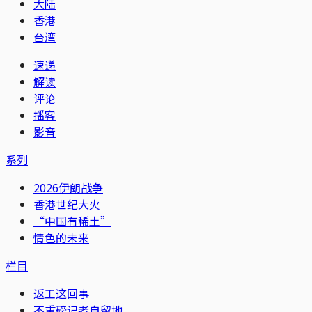
大陆
香港
台湾
速递
解读
评论
播客
影音
系列
2026伊朗战争
香港世纪大火
“中国有稀土”
情色的未来
栏目
返工这回事
不重磅记者自留地