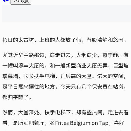
收藏
假日的太古坊，上班的人都放了假，有股清静和悠闲。
尤其近华兰路那边，愈走进去，人烟愈少，愈宁静。有
一幢叫濠丰大厦的，和一般新型商业大厦无异，巨型玻
璃幕墙，长长扶手电梯，几层高的大堂。偌大的空间，
是平日熙来攘往的地方，今天只有几个保安员在站岗，
都归平静了。
然而，大堂深处、扶手电梯下，却有些热闹。走进去看
看，是所酒吧餐厅，名Frites Belgium on Tap，喜好