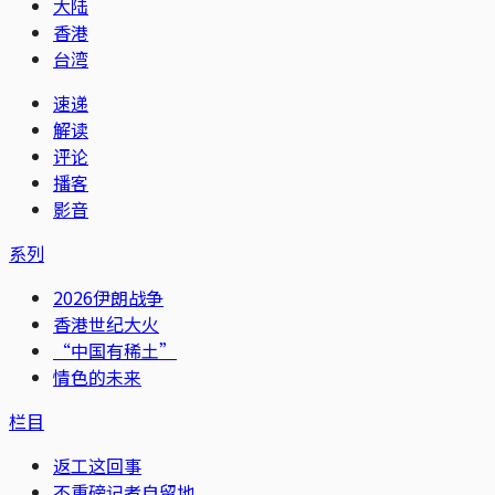
大陆
香港
台湾
速递
解读
评论
播客
影音
系列
2026伊朗战争
香港世纪大火
“中国有稀土”
情色的未来
栏目
返工这回事
不重磅记者自留地