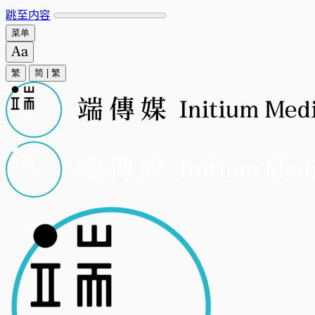
跳至内容
菜单
繁
简
|
繁