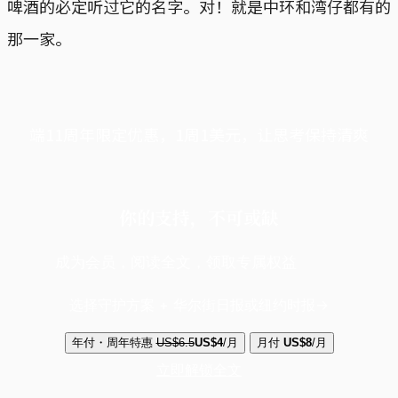
啤酒的必定听过它的名字。对！就是中环和湾仔都有的
那一家。
端11周年限定优惠，1周1美元，让思考保持清爽
你的支持，不可或缺
成为会员，阅读全文，领取专属权益
选择守护方案 + 华尔街日报或纽约时报
年付・周年特惠
US$6.5
US$4
/月
月付
US$8
/月
立即解锁全文