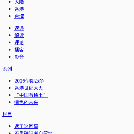
大陆
香港
台湾
速递
解读
评论
播客
影音
系列
2026伊朗战争
香港世纪大火
“中国有稀土”
情色的未来
栏目
返工这回事
不重磅记者自留地