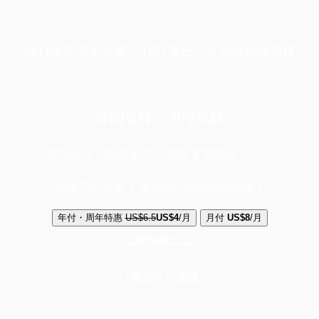
端11周年限定优惠，1周1美元，让思考保持清爽
你的支持，不可或缺
成为会员，阅读全文，领取专属权益
选择守护方案 + 华尔街日报或纽约时报
年付・周年特惠
US$6.5
US$4
/月
月付
US$8
/月
立即解锁全文
已是会员？
登录