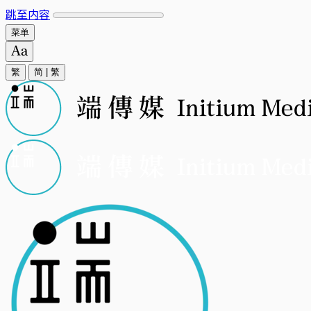
跳至内容
菜单
繁
简
|
繁