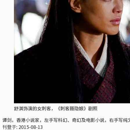
舒淇饰演的女刺客，《刺客聂隐娘》剧照
谭剑，香港小说家，左手写科幻、奇幻及电影小说，右手写纯
刊登于:
2015-08-13