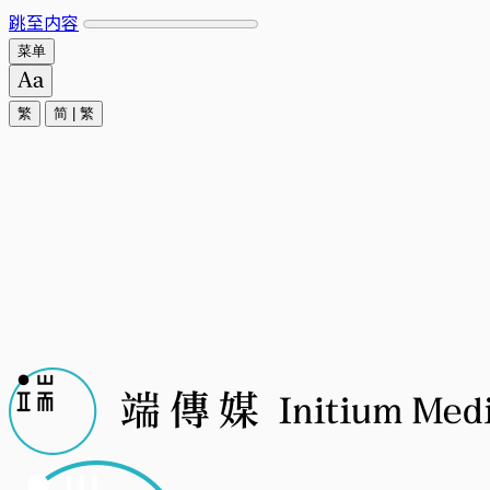
跳至内容
菜单
繁
简
|
繁