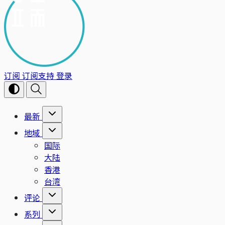
订阅
订阅支持
登录
最新
地域
国际
大陆
香港
台湾
评论
系列