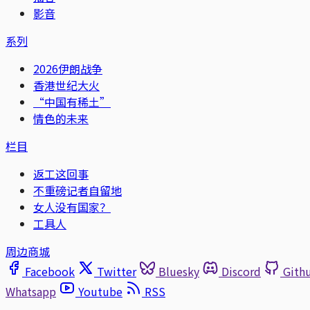
影音
系列
2026伊朗战争
香港世纪大火
“中国有稀土”
情色的未来
栏目
返工这回事
不重磅记者自留地
女人没有国家？
工具人
周边商城
Facebook
Twitter
Bluesky
Discord
Gith
Whatsapp
Youtube
RSS