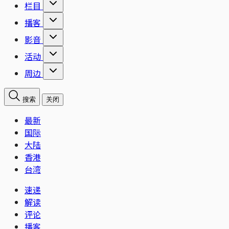
栏目
播客
影音
活动
周边
搜索
关闭
最新
国际
大陆
香港
台湾
速递
解读
评论
播客