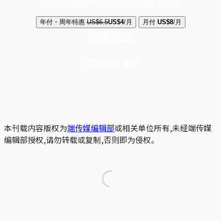
选择守护方案 + 华尔街日报或纽约时报
年付・周年特惠
US$6.5
US$4
/月
月付
US$8
/月
立即解锁全文
已是会员？
登录
本刊载内容版权为
端传媒编辑部
或相关单位所有,未经端传媒
编辑部授权,请勿转载或复制,否则即为侵权。