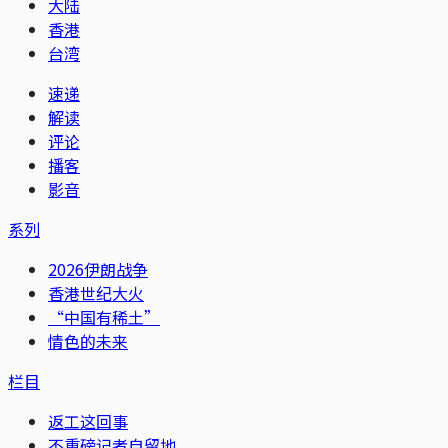
大陆
香港
台湾
速递
解读
评论
播客
影音
系列
2026伊朗战争
香港世纪大火
“中国有稀土”
情色的未来
栏目
返工这回事
不重磅记者自留地