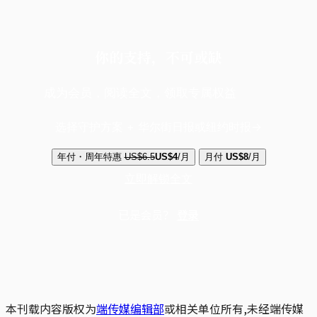
你的支持，不可或缺
成为会员，阅读全文，领取专属权益
选择守护方案 + 华尔街日报或纽约时报
年付・周年特惠
US$6.5
US$4
/月
月付
US$8
/月
立即解锁全文
已是会员？
登录
本刊载内容版权为
端传媒编辑部
或相关单位所有,未经端传媒