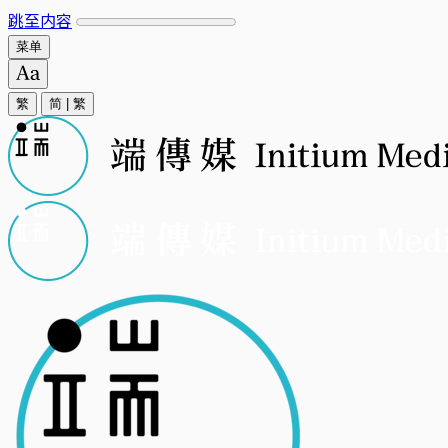
跳至内容
菜单
繁
简
|
繁