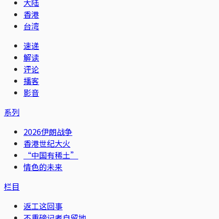
大陆
香港
台湾
速递
解读
评论
播客
影音
系列
2026伊朗战争
香港世纪大火
“中国有稀土”
情色的未来
栏目
返工这回事
不重磅记者自留地