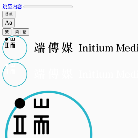
跳至内容
菜单
繁
简
|
繁