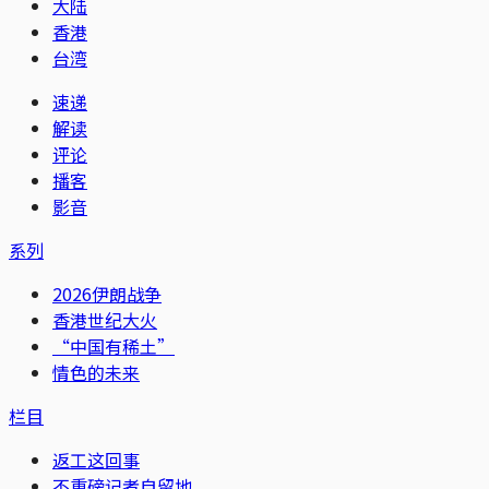
大陆
香港
台湾
速递
解读
评论
播客
影音
系列
2026伊朗战争
香港世纪大火
“中国有稀土”
情色的未来
栏目
返工这回事
不重磅记者自留地