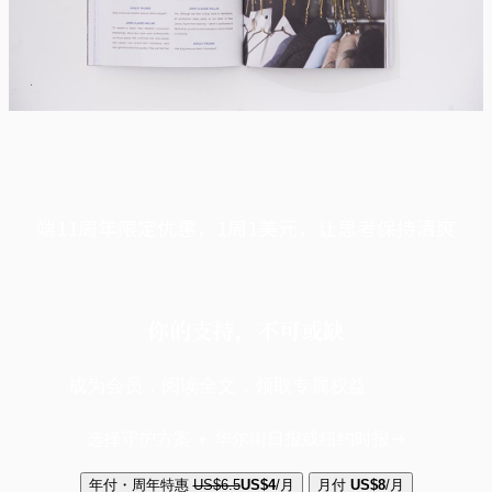
端11周年限定优惠，1周1美元，让思考保持清爽
你的支持，不可或缺
成为会员，阅读全文，领取专属权益
选择守护方案 + 华尔街日报或纽约时报
年付・周年特惠
US$6.5
US$4
/月
月付
US$8
/月