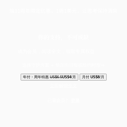
端11周年限定优惠，1周1美元，让思考保持清爽
你的支持，不可或缺
成为会员，阅读全文，领取专属权益
选择守护方案 + 华尔街日报或纽约时报
年付・周年特惠
US$6.5
US$4
/月
月付
US$8
/月
立即解锁全文
已是会员？
登录