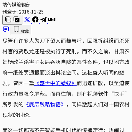
端传媒编辑部
刊登于:
2016-11-25
收藏
尽管有许多人为刀下留人而鼓与呼，因强拆纠纷而杀死
村官的贾敬龙还是被执行了死刑。而不久之前，甘肃农
妇杨改兰杀害子女后吞药自戮的恶性案件，也以地方政
府一纸处罚通报而淡出舆论空间。这桩耸人听闻的悲
剧，曾因一篇
《盛世中的蝼蚁》
而迅速扩散，以至迫使
行政力量强令屏蔽。而再往前，则有视频软件“快手”
所引发的
《底层残酷物语》
，同样激起人们对中国农村
现状的讨论。
而这一切都逃不开智能手机时代的传播定律：热闹过