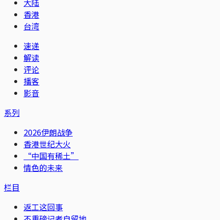
大陆
香港
台湾
速递
解读
评论
播客
影音
系列
2026伊朗战争
香港世纪大火
“中国有稀土”
情色的未来
栏目
返工这回事
不重磅记者自留地