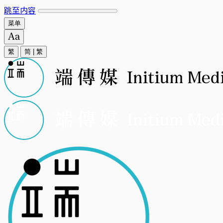
跳至内容
菜单
繁
简
|
繁