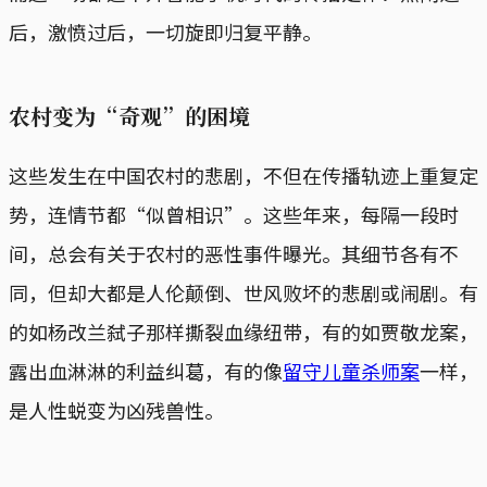
后，激愤过后，一切旋即归复平静。
农村变为“奇观”的困境
这些发生在中国农村的悲剧，不但在传播轨迹上重复定
势，连情节都“似曾相识”。这些年来，每隔一段时
间，总会有关于农村的恶性事件曝光。其细节各有不
同，但却大都是人伦颠倒、世风败坏的悲剧或闹剧。有
的如杨改兰弑子那样撕裂血缘纽带，有的如贾敬龙案，
露出血淋淋的利益纠葛，有的像
留守儿童杀师案
一样，
是人性蜕变为凶残兽性。