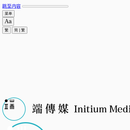
跳至内容
菜单
繁
简
|
繁