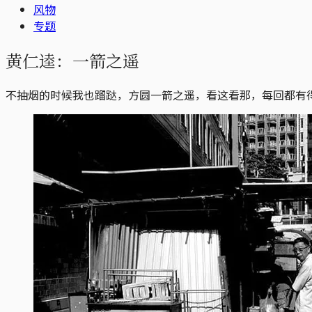
风物
专题
黄仁逵：一箭之遥
不抽烟的时候我也蹓跶，方圆一箭之遥，看这看那，每回都有