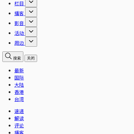
栏目
播客
影音
活动
周边
搜索
关闭
最新
国际
大陆
香港
台湾
速递
解读
评论
播客