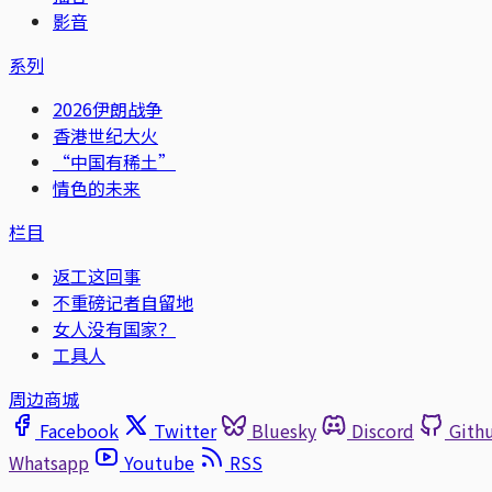
影音
系列
2026伊朗战争
香港世纪大火
“中国有稀土”
情色的未来
栏目
返工这回事
不重磅记者自留地
女人没有国家？
工具人
周边商城
Facebook
Twitter
Bluesky
Discord
Gith
Whatsapp
Youtube
RSS