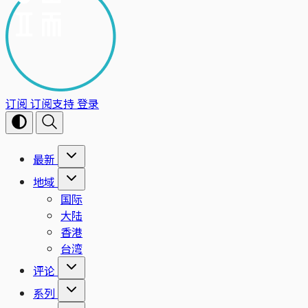
订阅
订阅支持
登录
最新
地域
国际
大陆
香港
台湾
评论
系列