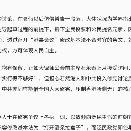
的讨论，在暑假以后仿佛暂告一段落，大体状况为学界指
主导起草过程的前提下，搁下全民投票和公民提名元素，
动，透过召开“港事会议”修改基本法不合时宜的条文，
批权，方可体现人民自主。
则抱有保留，正如大律师公会前主席石永泰上月接受访问
“实行得不够好”，但担心若然港人和中共投入修宪讨论
，中共亦同样能借全国人大修宪，压制香港所剩无几的核
界人士在修宪争议上各执一词，以致倾向泛民主派的前朝
容修改基本法为“打开潘朵拉盒子”，而泛民政党即使早