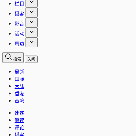
栏目
播客
影音
活动
周边
搜索
关闭
最新
国际
大陆
香港
台湾
速递
解读
评论
播客