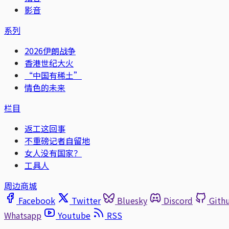
影音
系列
2026伊朗战争
香港世纪大火
“中国有稀土”
情色的未来
栏目
返工这回事
不重磅记者自留地
女人没有国家？
工具人
周边商城
Facebook
Twitter
Bluesky
Discord
Gith
Whatsapp
Youtube
RSS