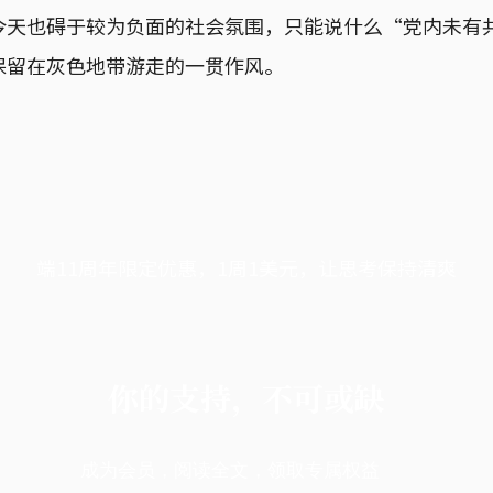
今天也碍于较为负面的社会氛围，只能说什么“党内未有
保留在灰色地带游走的一贯作风。
端11周年限定优惠，1周1美元，让思考保持清爽
你的支持，不可或缺
成为会员，阅读全文，领取专属权益