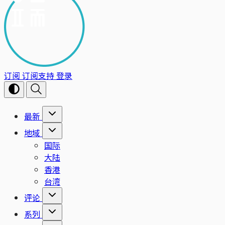
订阅
订阅支持
登录
最新
地域
国际
大陆
香港
台湾
评论
系列