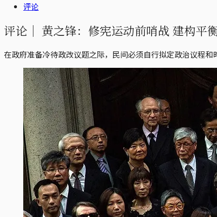
评论
评论｜
黄之锋：修宪运动前哨战 建构平
在政府准备冷待政改议题之际，民间必须自行拟定政治议程和