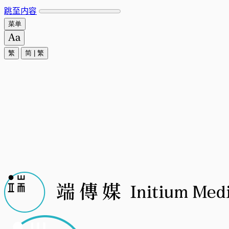
跳至内容
菜单
繁
简
|
繁