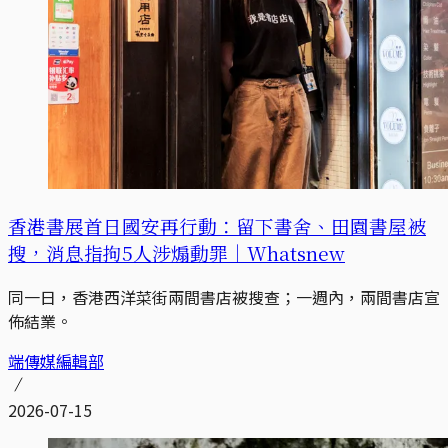
香港書展首日國安再行動：留下書舍、田園書屋被
搜，消息指拘5人涉煽動罪｜Whatsnew
同一日，香港西洋菜街兩間書店被搜查；一週內，兩間書店宣
佈結業。
端傳媒編輯部
2026-07-15