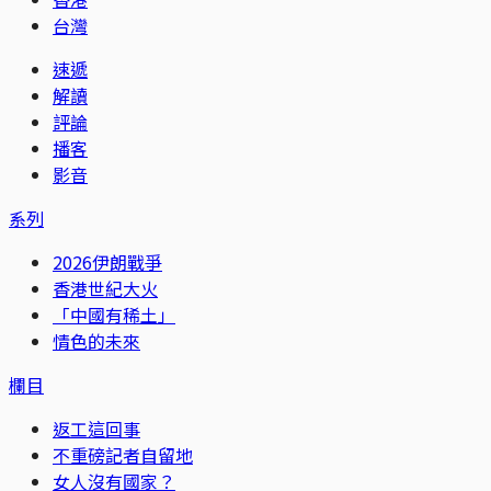
台灣
速遞
解讀
評論
播客
影音
系列
2026伊朗戰爭
香港世紀大火
「中國有稀土」
情色的未來
欄目
返工這回事
不重磅記者自留地
女人沒有國家？