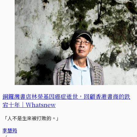
銅鑼灣書店林榮基因癌症逝世，回顧香港書商的跌
宕十年｜Whatsnew
「人不是生來被打敗的。」
李慧筠