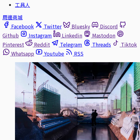
工具人
周邊商城
Facebook
Twitter
Bluesky
Discord
Github
Instagram
Linkedin
Mastodon
Pinterest
Reddit
Telegram
Threads
Tiktok
Whatsapp
Youtube
RSS