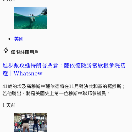
美國
僅限註冊用戶
進步派攻進特朗普票倉：薩依德險勝密歇根參院初
選｜Whatsnew
41歲的埃及裔穆斯林薩依德將在11月對決共和黨的羅傑斯；
若他勝出，將是美國史上第一位穆斯林聯邦參議員。
1 天前