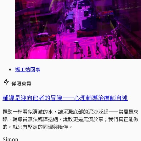
返工這回事
僅限會員
輔導是迎向他者的冒險——心理輔導治療師自述
攪動一杯看似清澈的水，讓沉澱底部的泥沙泛起——當風暴來
臨，輔導員無法臨陣退縮，說教更是無濟於事；我們真正能做
的，就只有堅定的同理與陪伴。
Simon