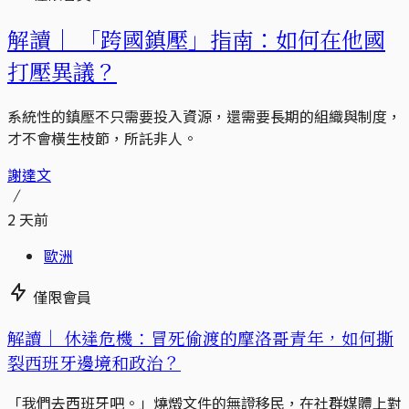
解讀｜
「跨國鎮壓」指南：如何在他國
打壓異議？
系統性的鎮壓不只需要投入資源，還需要長期的組織與制度，
才不會橫生枝節，所託非人。
謝達文
2 天前
歐洲
僅限會員
解讀｜
休達危機：冒死偷渡的摩洛哥青年，如何撕
裂西班牙邊境和政治？
「我們去西班牙吧。」燒燬文件的無證移民，在社群媒體上對