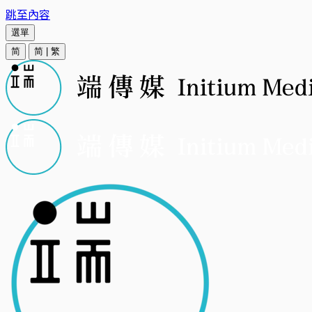
跳至內容
選單
简
简
|
繁